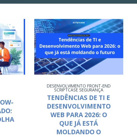
O
DESENVOLVIMENTO
FRONT-END
SCRIPTCASE
SEGURANÇA
TENDÊNCIAS DE TI E
LOW-
DESENVOLVIMENTO
ADO:
WEB PARA 2026: O
OLHA
QUE JÁ ESTÁ
MOLDANDO O