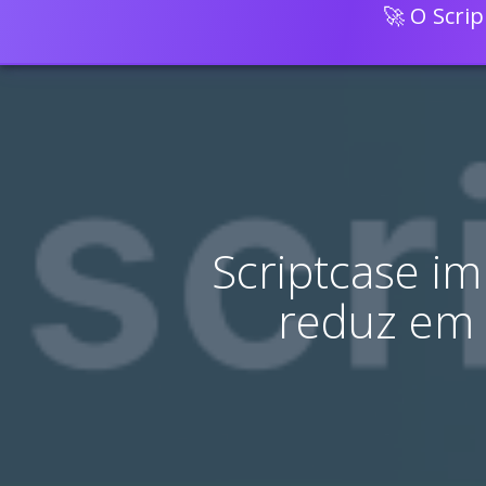
🚀 O Scri
Scriptcase im
reduz em 