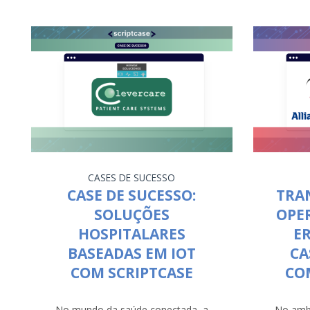
CASES DE SUCESSO
CASE DE SUCESSO:
TRA
SOLUÇÕES
OPE
HOSPITALARES
ER
BASEADAS EM IOT
CA
COM SCRIPTCASE
CO
No mundo da saúde conectada, a
No ambi