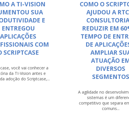
MO A TI-VISION
COMO O SCRIPT
UMENTOU SUA
AJUDOU A RT
ODUTIVIDADE E
CONSULTORIA
ENTREGOU
REDUZIR EM 60
APLICAÇÕES
TEMPO DE ENT
FISSIONAIS COM
DE APLICAÇÕE
O SCRIPTCASE
AMPLIAR SU
ATUAÇÃO E
DIVERSOS
case, você vai conhecer a
tória da TI-Vision antes e
SEGMENTO
da adoção do Scriptcase,...
A agilidade no desenvolvi
sistemas é um diferenc
competitivo que separa e
comuns...