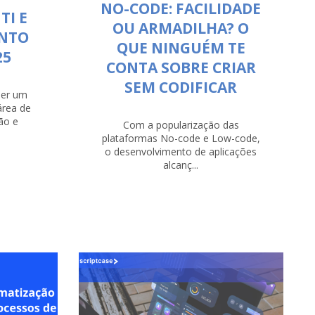
NO-CODE: FACILIDADE
TI E
OU ARMADILHA? O
NTO
QUE NINGUÉM TE
25
CONTA SOBRE CRIAR
SEM CODIFICAR
ser um
área de
ão e
Com a popularização das
plataformas No-code e Low-code,
o desenvolvimento de aplicações
alcanç...