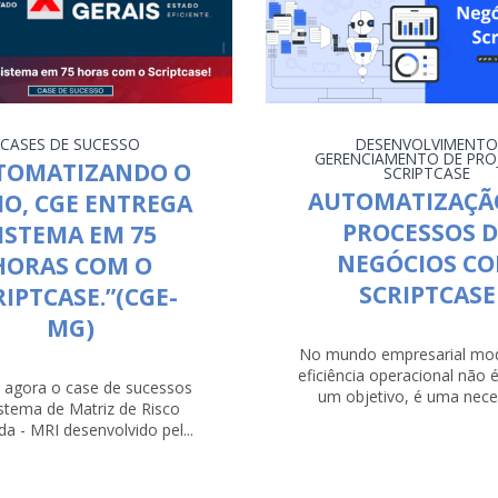
CASES DE SUCESSO
DESENVOLVIMENT
GERENCIAMENTO DE PRO
TOMATIZANDO O
SCRIPTCASE
AUTOMATIZAÇÃ
IO, CGE ENTREGA
PROCESSOS D
ISTEMA EM 75
NEGÓCIOS C
HORAS COM O
SCRIPTCASE
RIPTCASE.”(CGE-
MG)
No mundo empresarial mod
eficiência operacional não 
a agora o case de sucessos
um objetivo, é uma neces
stema de Matriz de Risco
da - MRI desenvolvido pel...