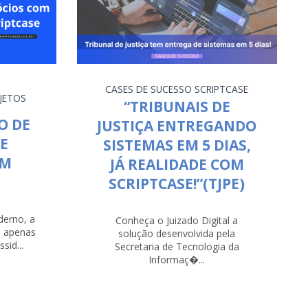
O
CASES DE SUCESSO
SCRIPTCASE
JETOS
“TRIBUNAIS DE
O DE
JUSTIÇA ENTREGANDO
E
SISTEMAS EM 5 DIAS,
OM
JÁ REALIDADE COM
SCRIPTCASE!”(TJPE)
erno, a
Conheça o Juizado Digital a
é apenas
solução desenvolvida pela
sid...
Secretaria de Tecnologia da
Informaç�...