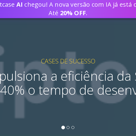
ptcase
AI
chegou! A nova versão com IA já está d
DESENVOLVA SOLUÇÕES WEB 80% 
Até
20% OFF
.
CASES DE SUCESSO
pulsiona a eficiência da 
40% o tempo de desen